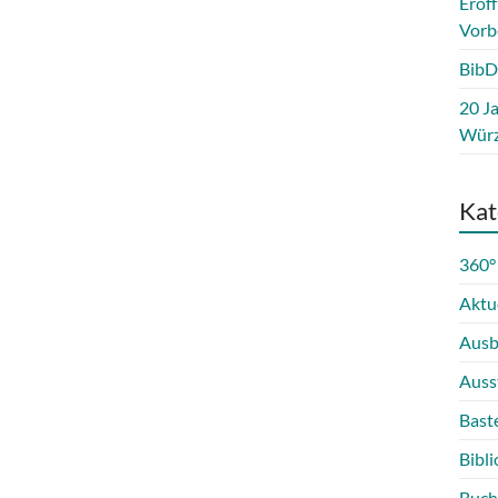
Eröf
Vorb
BibD
20 Ja
Würz
Kat
360°
Aktu
Ausb
Auss
Bast
Bibli
Buch