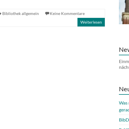
Bibliothek allgemein
Keine Kommentare
Weiterlesen
New
Einm
näch
Neu
Was 
gera
BibD