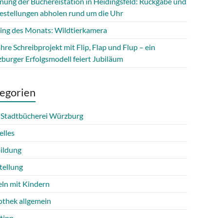
fnung der Büchereistation in Heidingsfeld: Rückgabe und
estellungen abholen rund um die Uhr
ing des Monats: Wildtierkamera
hre Schreibprojekt mit Flip, Flap und Flup – ein
burger Erfolgsmodell feiert Jubiläum
egorien
 Stadtbücherei Würzburg
elles
ildung
tellung
eln mit Kindern
othek allgemein
tipp