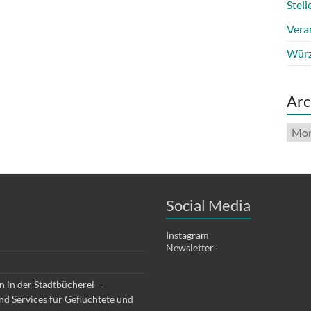
Stel
Vera
Würz
Arc
Arch
Social Media
Instagram
Newsletter
 in der Stadtbücherei –
d Services für Geflüchtete und