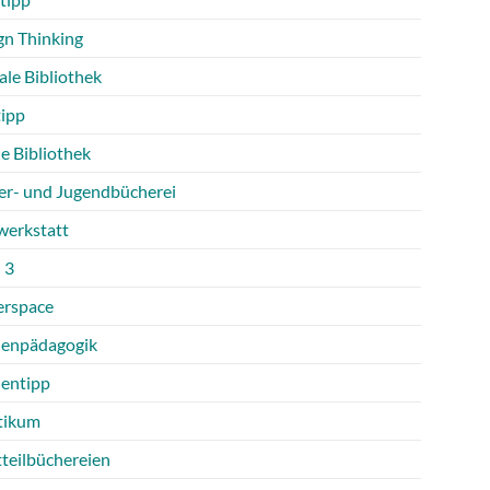
gn Thinking
ale Bibliothek
tipp
e Bibliothek
er- und Jugendbücherei
werkstatt
 3
rspace
enpädagogik
entipp
tikum
tteilbüchereien