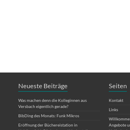
Neueste Beiträge
Seiten
Was machen denn die Kolleginnen aus
Kontakt
Versbach eigentlich gerade?
Links
BibDing des Monats: Funk Mikros
Willkommen
Eröffnung der Büchereistation in
Angebote un