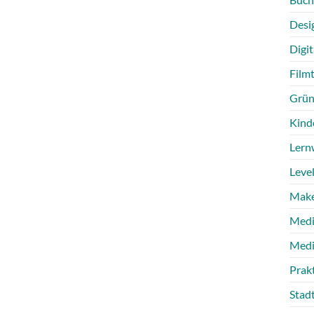
Desi
Digit
Film
Grün
Kind
Lern
Level
Make
Medi
Medi
Prak
Stad