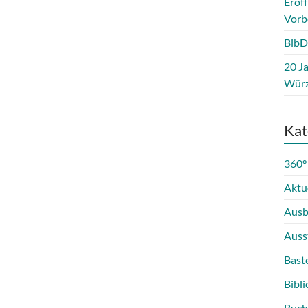
Eröf
Vorb
BibD
20 Ja
Würz
Kat
360°
Aktu
Ausb
Auss
Bast
Bibli
Buch