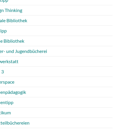
gn Thinking
ale Bibliothek
tipp
e Bibliothek
er- und Jugendbücherei
werkstatt
 3
rspace
enpädagogik
entipp
tikum
tteilbüchereien