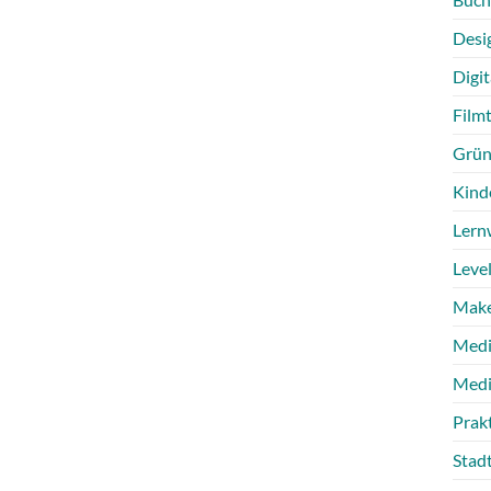
Desi
Digit
Film
Grün
Kind
Lern
Level
Make
Medi
Medi
Prak
Stad