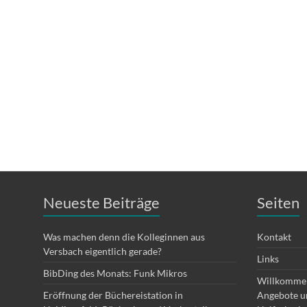
Neueste Beiträge
Seiten
Was machen denn die Kolleginnen aus
Kontakt
Versbach eigentlich gerade?
Links
BibDing des Monats: Funk Mikros
Willkommen
Eröffnung der Büchereistation in
Angebote un