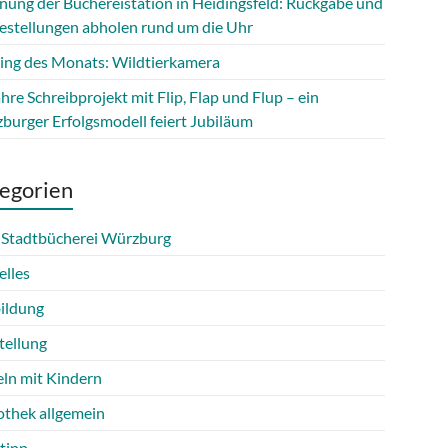
fnung der Büchereistation in Heidingsfeld: Rückgabe und
estellungen abholen rund um die Uhr
ing des Monats: Wildtierkamera
hre Schreibprojekt mit Flip, Flap und Flup – ein
burger Erfolgsmodell feiert Jubiläum
egorien
 Stadtbücherei Würzburg
elles
ildung
tellung
eln mit Kindern
othek allgemein
tipp