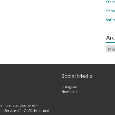
Stel
Vera
Würz
Arc
Arch
Social Media
Instagram
Newsletter
 in der Stadtbücherei –
d Services für Geflüchtete und