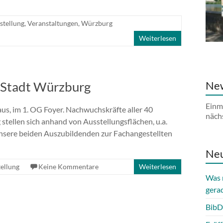
stellung
,
Veranstaltungen
,
Würzburg
Weiterlesen
r Stadt Würzburg
New
Einm
us, im 1. OG Foyer. Nachwuchskräfte aller 40
näch
tellen sich anhand von Ausstellungsflächen, u.a.
Unsere beiden Auszubildenden zur Fachangestellten
Neu
ellung
Keine Kommentare
Weiterlesen
Was 
gera
BibD