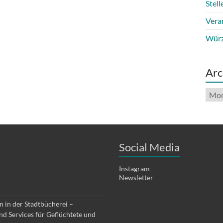
Stel
Vera
Würz
Arc
Arch
Social Media
Instagram
Newsletter
 in der Stadtbücherei –
d Services für Geflüchtete und