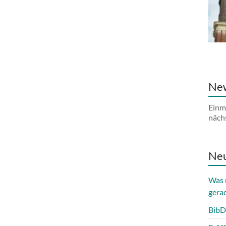
New
Einm
näch
Neu
Was 
gera
BibD