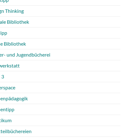
gn Thinking
ale Bibliothek
tipp
e Bibliothek
er- und Jugendbücherei
werkstatt
 3
rspace
enpädagogik
entipp
tikum
tteilbüchereien