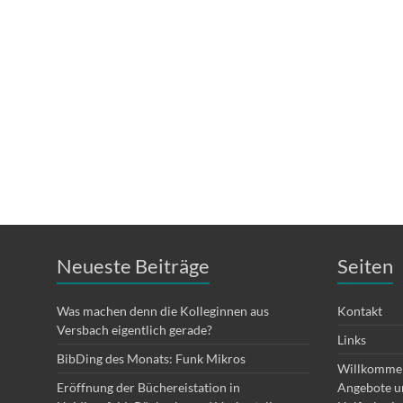
Neueste Beiträge
Seiten
Was machen denn die Kolleginnen aus
Kontakt
Versbach eigentlich gerade?
Links
BibDing des Monats: Funk Mikros
Willkommen
Eröffnung der Büchereistation in
Angebote un