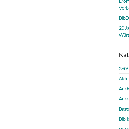
Eröf
Vorb
BibD
20 Ja
Würz
Kat
360°
Aktu
Ausb
Auss
Bast
Bibli
Buch