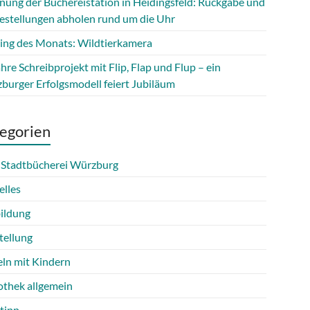
fnung der Büchereistation in Heidingsfeld: Rückgabe und
estellungen abholen rund um die Uhr
ing des Monats: Wildtierkamera
hre Schreibprojekt mit Flip, Flap und Flup – ein
burger Erfolgsmodell feiert Jubiläum
egorien
 Stadtbücherei Würzburg
elles
ildung
tellung
eln mit Kindern
othek allgemein
tipp