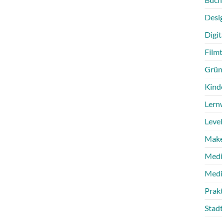
Desi
Digit
Film
Grün
Kind
Lern
Level
Make
Medi
Medi
Prak
Stad