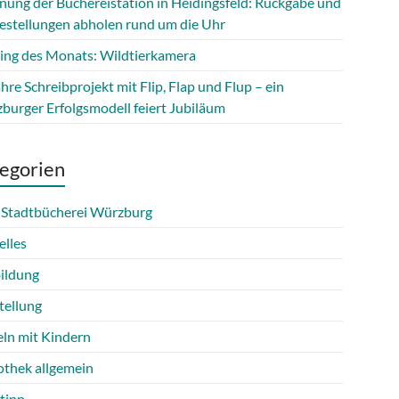
fnung der Büchereistation in Heidingsfeld: Rückgabe und
estellungen abholen rund um die Uhr
ing des Monats: Wildtierkamera
hre Schreibprojekt mit Flip, Flap und Flup – ein
burger Erfolgsmodell feiert Jubiläum
egorien
 Stadtbücherei Würzburg
elles
ildung
tellung
eln mit Kindern
othek allgemein
tipp