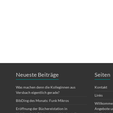
Neueste Beiträge
Seiten
Was machen denn die Kolleginnen aus
Kontakt
Versbach eigentlich gerade?
Links
BibDing des Monats: Funk Mikros
Willkommen
Eröffnung der Büchereistation in
Angebote un