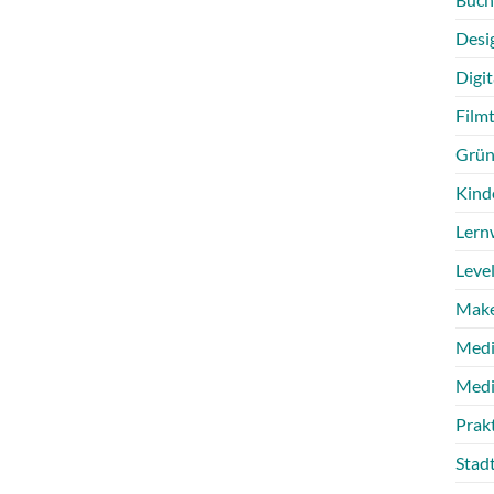
Desi
Digit
Film
Grün
Kind
Lern
Level
Make
Medi
Medi
Prak
Stad