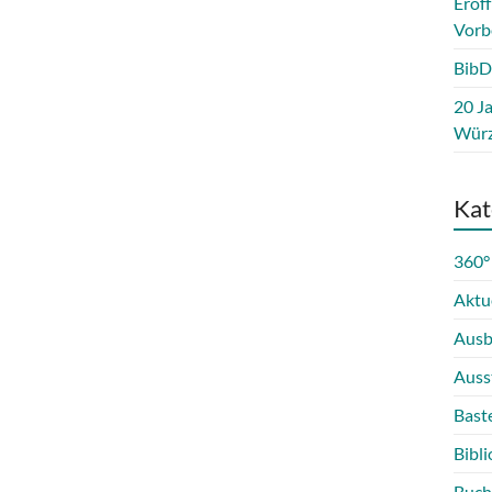
Eröf
Vorb
BibD
20 Ja
Würz
Kat
360°
Aktu
Ausb
Auss
Bast
Bibli
Buch