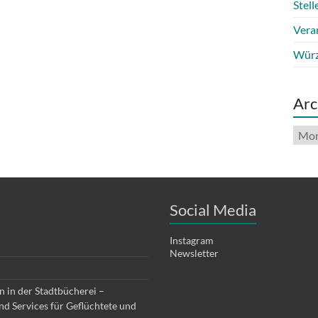
Stel
Vera
Würz
Arc
Arch
Social Media
Instagram
Newsletter
 in der Stadtbücherei –
d Services für Geflüchtete und