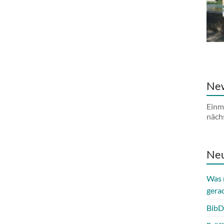
New
Einm
näch
Neu
Was 
gera
BibD