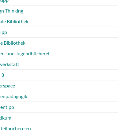
gn Thinking
ale Bibliothek
tipp
e Bibliothek
er- und Jugendbücherei
werkstatt
 3
rspace
enpädagogik
entipp
tikum
tteilbüchereien