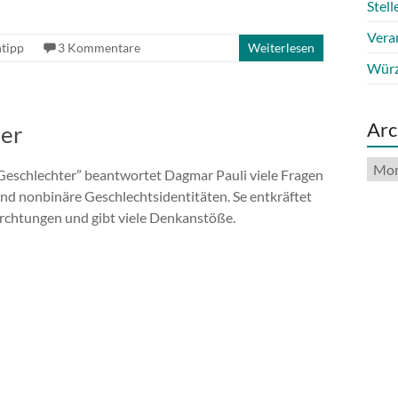
Stel
Vera
tipp
3 Kommentare
Weiterlesen
Würz
Arc
ter
Arch
Geschlechter” beantwortet Dagmar Pauli viele Fragen
nd nonbinäre Geschlechtsidentitäten. Se entkräftet
rchtungen und gibt viele Denkanstöße.