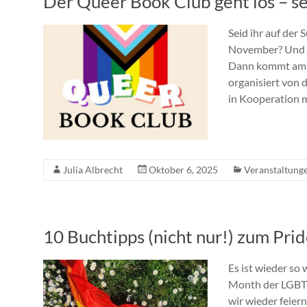
Der Queer Book Club geht los – se
Seid ihr auf der
November? Und ha
Dann kommt am 1
organisiert von 
in Kooperation 
Julia Albrecht
Oktober 6, 2025
Veranstaltung
10 Buchtipps (nicht nur!) zum Pri
Es ist wieder so 
Month der LGBT
wir wieder feier