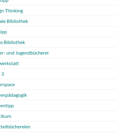
gn Thinking
ale Bibliothek
tipp
e Bibliothek
er- und Jugendbücherei
werkstatt
 3
rspace
enpädagogik
entipp
tikum
tteilbüchereien