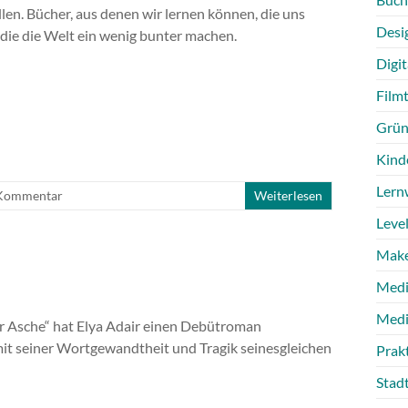
len. Bücher, aus denen wir lernen können, die uns
Desi
die die Welt ein wenig bunter machen.
Digit
Film
Grün
Kind
Lern
Kommentar
Weiterlesen
Level
Make
Medi
Medi
r Asche“ hat Elya Adair einen Debütroman
mit seiner Wortgewandtheit und Tragik seinesgleichen
Prak
Stad