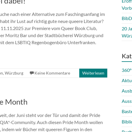
i dabei!
Eröf
Vorb
 Suche nach einer Alternative zum Faschingsanfang im
BibD
bt ihr Lust auf richtig gute neue queere Literatur?
1.11.2025 zur Premiere vom Queer Book Club,
20 Ja
der Moritz Bar und der Stadtbücherei Würzburg und
Würz
mit dem LSBTIQ Regenbogenbüro Unterfranken.
Kat
360°
en
,
Würzburg
Keine Kommentare
Weiterlesen
Aktu
Ausb
de Month
Auss
Bast
weit, der Juni steht vor der Tür und damit der Pride
Bibli
QIA*-Community. Auch diesen Pride Month wollen
n, indem wir Bücher mit queeren Figuren in den
Buch