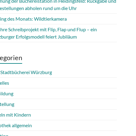
fnung der Büchereistation in Heidingsfeld: Rückgabe und
estellungen abholen rund um die Uhr
ing des Monats: Wildtierkamera
hre Schreibprojekt mit Flip, Flap und Flup – ein
burger Erfolgsmodell feiert Jubiläum
egorien
 Stadtbücherei Würzburg
elles
ildung
tellung
eln mit Kindern
othek allgemein
tipp