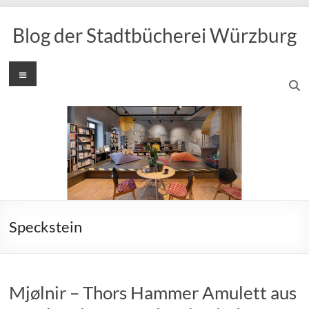
Zum
Inhalt
Blog der Stadtbücherei Würzburg
springen
Menü
Speckstein
Mjølnir – Thors Hammer Amulett aus