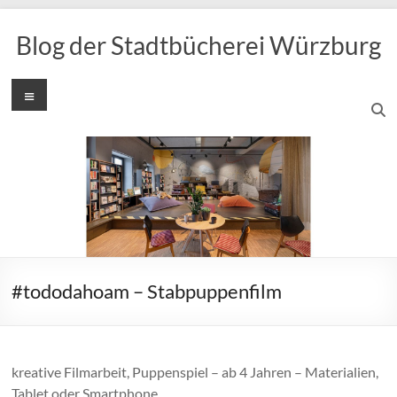
Zum
Inhalt
Blog der Stadtbücherei Würzburg
springen
Menü
#tododahoam – Stabpuppenfilm
kreative Filmarbeit, Puppenspiel – ab 4 Jahren – Materialien,
Tablet oder Smartphone