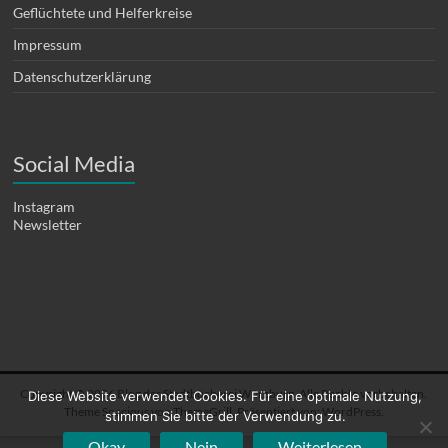
Geflüchtete und Helferkreise
Impressum
Datenschutzerklärung
Social Media
Instagram
Newsletter
Copyright © 2026
Blog der Stadtbücherei Würzburg
. Alle Rechte vorbehalten.
Diese Website verwendet Cookies. Für eine optimale Nutzung,
Theme
Spacious
von ThemeGrill. Präsentiert von:
WordPress
.
stimmen Sie bitte der Verwendung zu.
Okay
Nein
Weiterlesen