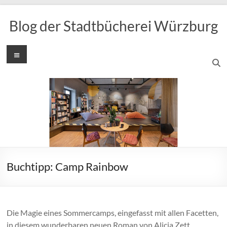
Zum
Inhalt
Blog der Stadtbücherei Würzburg
springen
Menü
Buchtipp: Camp Rainbow
Die Magie eines Sommercamps, eingefasst mit allen Facetten,
in diesem wunderbaren neuen Roman von Alicia Zett