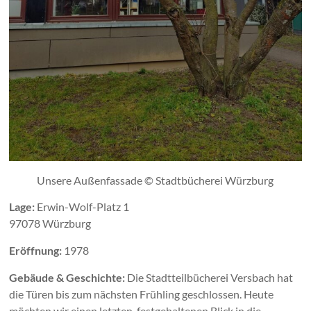
Unsere Außenfassade © Stadtbücherei Würzburg
Lage:
Erwin-Wolf-Platz 1
97078 Würzburg
Eröffnung:
1978
Gebäude & Geschichte:
Die Stadtteilbücherei Versbach hat
die Türen bis zum nächsten Frühling geschlossen. Heute
möchten wir einen letzten, festgehaltenen Blick in die