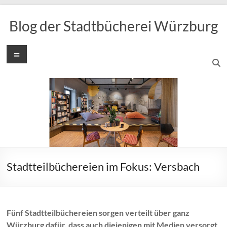
Zum
Inhalt
Blog der Stadtbücherei Würzburg
springen
Menü
Stadtteilbüchereien im Fokus: Versbach
Fünf Stadtteilbüchereien sorgen verteilt über ganz
Würzburg dafür, dass auch diejenigen mit Medien versorgt