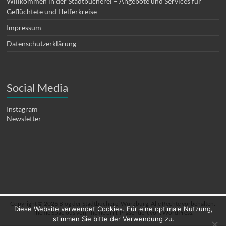
Willkommen in der Stadtbücherei – Angebote und Services für
Geflüchtete und Helferkreise
Impressum
Datenschutzerklärung
Social Media
Instagram
Newsletter
Copyright © 2026
Blog der Stadtbücherei Würzburg
. Alle Rechte vorbehalten.
Diese Website verwendet Cookies. Für eine optimale Nutzung,
Theme
Spacious
von ThemeGrill. Präsentiert von:
WordPress
.
stimmen Sie bitte der Verwendung zu.