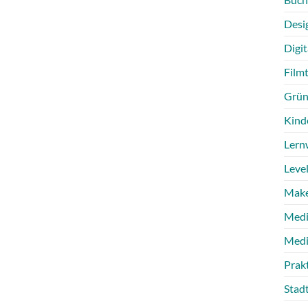
Desi
Digit
Film
Grün
Kind
Lern
Level
Make
Medi
Medi
Prak
Stad