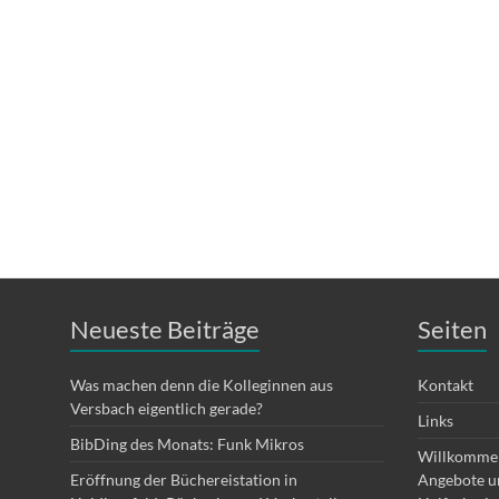
Neueste Beiträge
Seiten
Was machen denn die Kolleginnen aus
Kontakt
Versbach eigentlich gerade?
Links
BibDing des Monats: Funk Mikros
Willkommen
Eröffnung der Büchereistation in
Angebote un