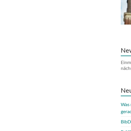
New
Einm
näch
Neu
Was 
gera
BibD