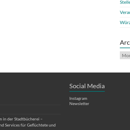
Stel
Vera
Würz
Arc
Arch
Social Media
Instagram
Newsletter
 in der Stadtbücherei –
d Services für Geflüchtete und