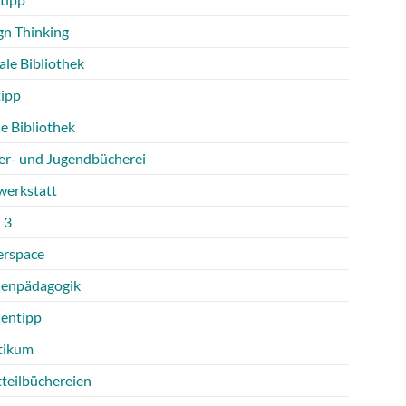
gn Thinking
ale Bibliothek
tipp
e Bibliothek
er- und Jugendbücherei
werkstatt
 3
rspace
enpädagogik
entipp
tikum
tteilbüchereien