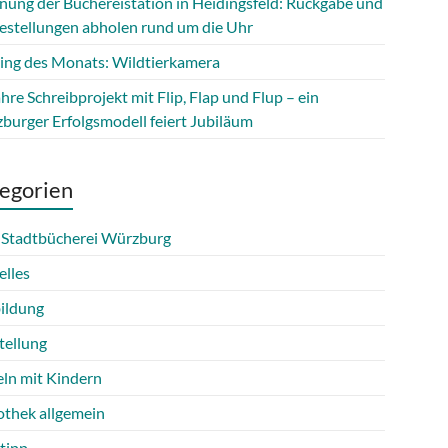
fnung der Büchereistation in Heidingsfeld: Rückgabe und
estellungen abholen rund um die Uhr
ing des Monats: Wildtierkamera
hre Schreibprojekt mit Flip, Flap und Flup – ein
burger Erfolgsmodell feiert Jubiläum
egorien
 Stadtbücherei Würzburg
elles
ildung
tellung
eln mit Kindern
othek allgemein
tipp