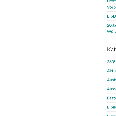
Eröf
Vorb
BibD
20 Ja
Würz
Kat
360°
Aktu
Ausb
Auss
Bast
Bibli
Buch