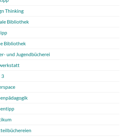
gn Thinking
ale Bibliothek
tipp
e Bibliothek
er- und Jugendbücherei
werkstatt
 3
rspace
enpädagogik
entipp
tikum
tteilbüchereien