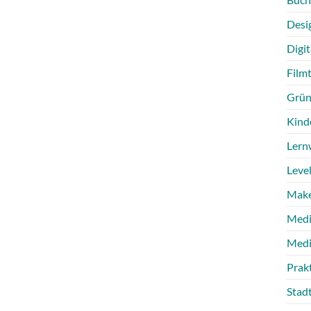
Desi
Digit
Film
Grün
Kind
Lern
Level
Make
Medi
Medi
Prak
Stad