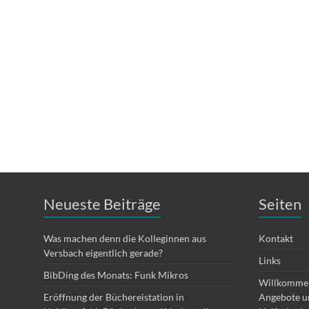
Neueste Beiträge
Seiten
Was machen denn die Kolleginnen aus
Kontakt
Versbach eigentlich gerade?
Links
BibDing des Monats: Funk Mikros
Willkommen
Eröffnung der Büchereistation in
Angebote un