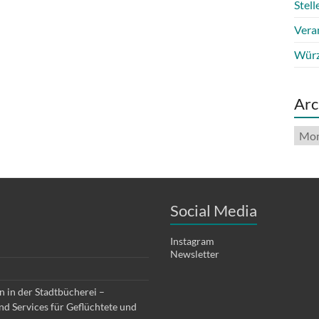
Stel
Vera
Würz
Arc
Arch
Social Media
Instagram
Newsletter
 in der Stadtbücherei –
d Services für Geflüchtete und