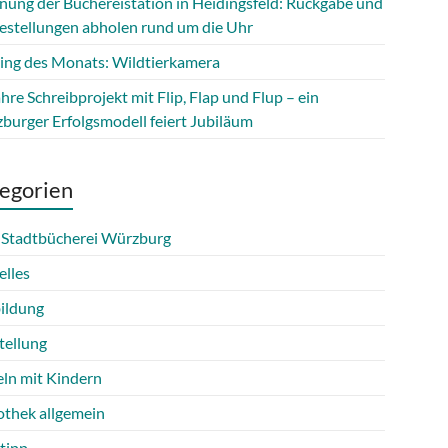
fnung der Büchereistation in Heidingsfeld: Rückgabe und
estellungen abholen rund um die Uhr
ing des Monats: Wildtierkamera
hre Schreibprojekt mit Flip, Flap und Flup – ein
burger Erfolgsmodell feiert Jubiläum
egorien
 Stadtbücherei Würzburg
elles
ildung
tellung
eln mit Kindern
othek allgemein
tipp