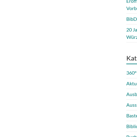
Eröf
Vorb
BibD
20 Ja
Würz
Kat
360°
Aktu
Ausb
Auss
Bast
Bibli
Buch