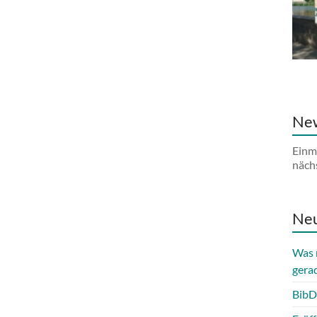
New
Einm
näch
Neu
Was 
gera
BibD