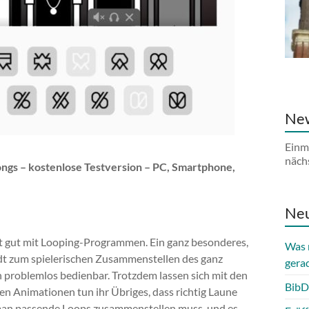
New
Einm
näch
ongs – kostenlose Testversion – PC, Smartphone,
Neu
t gut mit Looping-Programmen. Ein ganz besonderes,
Was 
ädt zum spielerischen Zusammenstellen des ganz
gera
 problemlos bedienbar. Trotzdem lassen sich mit den
BibD
gen Animationen tun ihr Übriges, dass richtig Laune
 man passende Loops zusammenstellen muss, und es