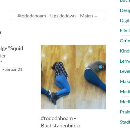
Desi
#tododahoam – Upsidedown – Malen
→
Digit
n
Film
Grün
lge “Squid
Kind
der
Lern
”
l
Februar 21,
Level
Make
Medi
Medi
Prak
#tododahoam –
Stad
Buchstabenbilder