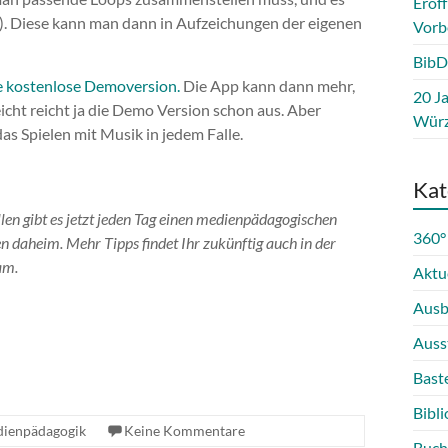
Eröf
p). Diese kann man dann in Aufzeichungen der eigenen
Vorb
BibD
e kostenlose Demoversion.
Die App kann dann mehr,
20 Ja
lleicht reicht ja die Demo Version schon aus. Aber
Würz
as Spielen mit Musik in jedem Falle.
Kat
en gibt es jetzt jeden Tag einen medienpädagogischen
360°
n daheim. Mehr Tipps findet Ihr zukünftig auch in der
am.
Aktu
Ausb
Auss
Bast
Bibli
ienpädagogik
Keine Kommentare
Buch