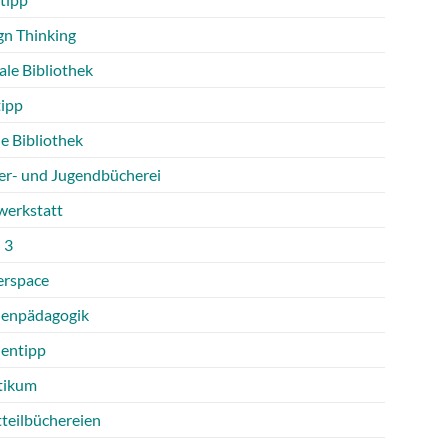
gn Thinking
ale Bibliothek
tipp
e Bibliothek
er- und Jugendbücherei
werkstatt
 3
rspace
enpädagogik
entipp
tikum
tteilbüchereien