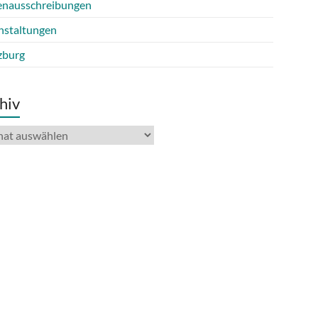
lenausschreibungen
nstaltungen
burg
hiv
iv