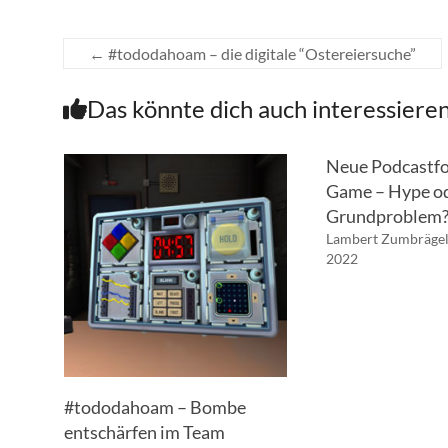
←
#tododahoam – die digitale “Ostereiersuche”
Das könnte dich auch interessiere
Neue Podcastfo
Game – Hype o
Grundproblem?
Lambert Zumbräge
2022
#tododahoam – Bombe
entschärfen im Team