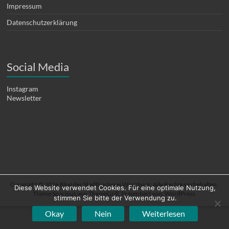
Impressum
Datenschutzerklärung
Social Media
Instagram
Newsletter
Copyright © 2026
Blog der Stadtbücherei Würzburg
. Alle Rechte vorbehalten.
Diese Website verwendet Cookies. Für eine optimale Nutzung,
Theme
Spacious
von ThemeGrill. Präsentiert von:
WordPress
.
stimmen Sie bitte der Verwendung zu.
Okay
Nein
Weiterlesen