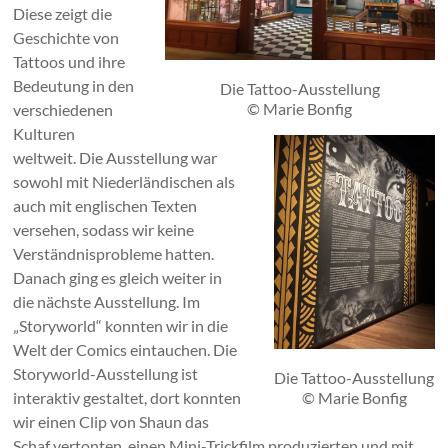
Diese zeigt die
Geschichte von
Tattoos und ihre
Bedeutung in den
Die Tattoo-Ausstellung
© Marie Bonfig
verschiedenen
Kulturen
weltweit. Die Ausstellung war
sowohl mit Niederländischen als
auch mit englischen Texten
versehen, sodass wir keine
Verständnisprobleme hatten.
Danach ging es gleich weiter in
die nächste Ausstellung. Im
„Storyworld“ konnten wir in die
Welt der Comics eintauchen. Die
Storyworld-Ausstellung ist
Die Tattoo-Ausstellung
interaktiv gestaltet, dort konnten
© Marie Bonfig
wir einen Clip von Shaun das
Schaf vertonten, einen Mini-Trickfilm produzierten und mit