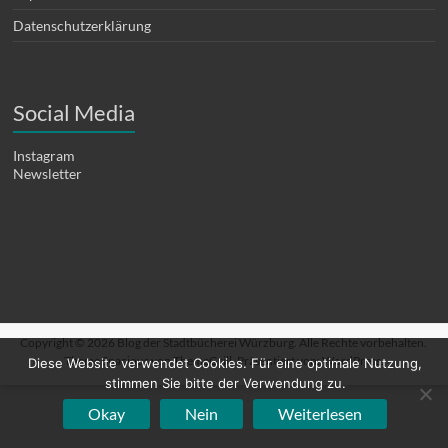
Datenschutzerklärung
Social Media
Instagram
Newsletter
Copyright © 2026
Blog der Stadtbücherei Würzburg
. Alle Rechte vorbehalten.
Theme
Spacious
von ThemeGrill. Präsentiert von:
WordPress
.
Diese Website verwendet Cookies. Für eine optimale Nutzung,
stimmen Sie bitte der Verwendung zu.
Okay
Nein
Weiterlesen