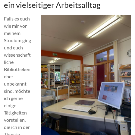
ein vielseitiger Arbeitsalltag
Falls es euch
wie mir vor
meinem
Studium ging
und euch
wissenschaft
liche
Bibliotheken
eher
unbekannt
sind, möchte
ich gerne
einige
Tätigkeiten
vorstellen,
die ich in der
Theorie