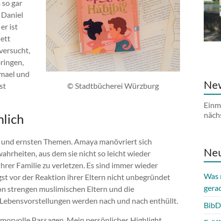
 so gar
 Daniel
er ist
ett
versucht,
ringen,
smael und
New
st
© Stadtbücherei Würzburg
Einm
näch
hlich
g und ernsten Themen. Amaya manövriert sich
Neu
hrheiten, aus dem sie nicht so leicht wieder
rer Familie zu verletzen. Es sind immer wieder
Was 
st vor der Reaktion ihrer Eltern nicht unbegründet
gera
 von strengen muslimischen Eltern und die
Lebensvorstellungen werden nach und nach enthüllt.
BibD
morvolle Passagen. Mein persönliches Highlight