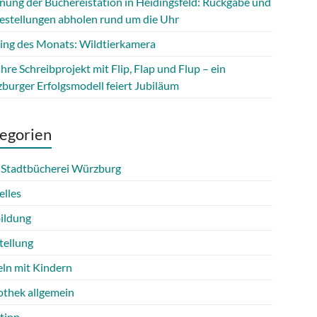
fnung der Büchereistation in Heidingsfeld: Rückgabe und
estellungen abholen rund um die Uhr
ing des Monats: Wildtierkamera
hre Schreibprojekt mit Flip, Flap und Flup – ein
burger Erfolgsmodell feiert Jubiläum
egorien
 Stadtbücherei Würzburg
elles
ildung
tellung
eln mit Kindern
othek allgemein
tipp