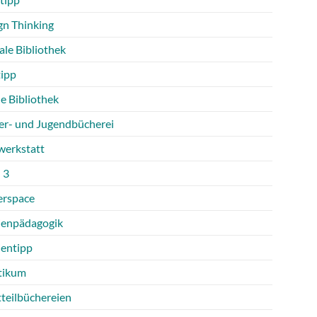
gn Thinking
ale Bibliothek
tipp
e Bibliothek
er- und Jugendbücherei
werkstatt
 3
rspace
enpädagogik
entipp
tikum
tteilbüchereien