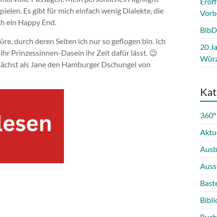
Eröf
ielen. Es gibt für mich einfach wenig Dialekte, die
Vorb
uch ein Happy End.
BibD
re, durch deren Seiten ich nur so geflogen bin. Ich
20 Ja
ihr Prinzessinnen-Dasein ihr Zeit dafür lässt. 😉
Würz
mnächst als Jane den Hamburger Dschungel von
Kat
360°
Aktu
Ausb
Auss
Bast
Bibli
Buch