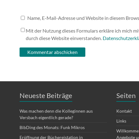
Name, E-Mail-Adresse und Website in diesem Brows
Mit der Nutzung dieses Formulars erkläre ich mich m
durch diese Website einverstanden.
Datenschutzerkl
Neueste Beiträge
Seiten
Was machen denn die Kolleginnen aus
Kontakt
Versbach eigentlich gerade?
Links
BibDing des Monats: Funk Mikros
Willkommen
Eröffnung der Büchereistation in
Angebote un