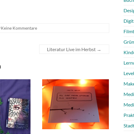
Desi
Digit
Keine Kommentare
Film
Grün
Literatur Live im Herbst
→
Kind
Lern
n
Level
Make
Medi
Medi
Prak
Stad