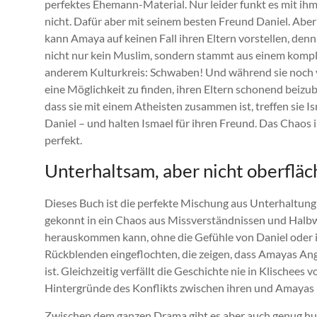
perfektes Ehemann-Material. Nur leider funkt es mit ihm
nicht. Dafür aber mit seinem besten Freund Daniel. Aber
kann Amaya auf keinen Fall ihren Eltern vorstellen, denn 
nicht nur kein Muslim, sondern stammt aus einem kompl
anderem Kulturkreis: Schwaben! Und während sie noch 
eine Möglichkeit zu finden, ihren Eltern schonend beizub
dass sie mit einem Atheisten zusammen ist, treffen sie I
Daniel – und halten Ismael für ihren Freund. Das Chaos i
perfekt.
Unterhaltsam, aber nicht oberfläc
Dieses Buch ist die perfekte Mischung aus Unterhaltun
gekonnt in ein Chaos aus Missverständnissen und Halbwa
herauskommen kann, ohne die Gefühle von Daniel oder ih
Rückblenden eingeflochten, die zeigen, dass Amayas Ang
ist. Gleichzeitig verfällt die Geschichte nie in Klischees
Hintergründe des Konflikts zwischen ihren und Amayas 
Zwischen dem ganzen Drama gibt es aber auch genug hu