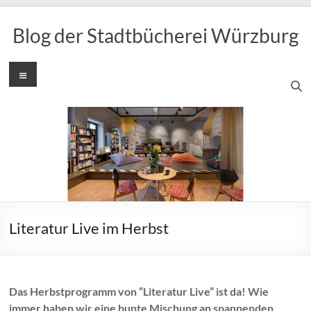
Zum
Inhalt
Blog der Stadtbücherei Würzburg
springen
Menü
Literatur Live im Herbst
Das Herbstprogramm von “Literatur Live” ist da! Wie
immer haben wir eine bunte Mischung an spannenden