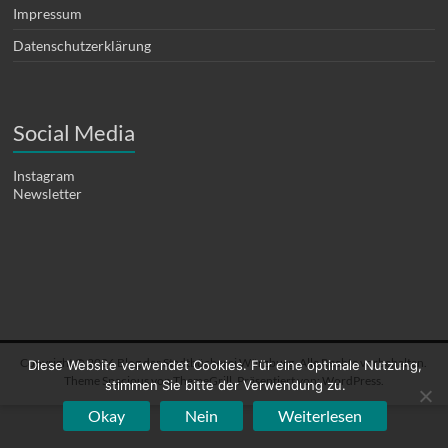
Impressum
Datenschutzerklärung
Social Media
Instagram
Newsletter
Copyright © 2026
Blog der Stadtbücherei Würzburg
. Alle Rechte vorbehalten.
Diese Website verwendet Cookies. Für eine optimale Nutzung,
Theme
Spacious
von ThemeGrill. Präsentiert von:
WordPress
.
stimmen Sie bitte der Verwendung zu.
Okay
Nein
Weiterlesen