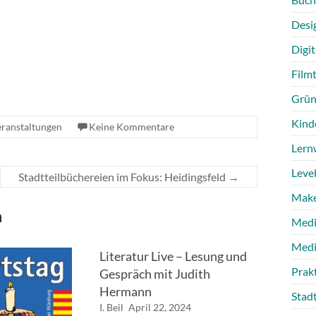
Desi
Digit
Film
Grün
Kind
ranstaltungen
Keine Kommentare
Lern
Level
Stadtteilbüchereien im Fokus: Heidingsfeld
→
Make
n
Medi
Medi
Literatur Live – Lesung und
Prak
Gespräch mit Judith
Hermann
Stad
I. Beil
April 22, 2024