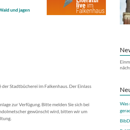
Wald und jagen
New
Einm
näch
 der Stadtbücherei im Falkenhaus. Der Einlass
Neu
Was 
age zur Verfügung. Bitte melden Sie sich bei
gera
hdolmetscher gewünscht wird, bitten wir um
ltung.
BibD