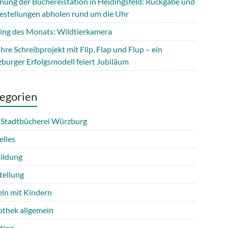
fnung der Büchereistation in Heidingsfeld: Rückgabe und
estellungen abholen rund um die Uhr
ing des Monats: Wildtierkamera
hre Schreibprojekt mit Flip, Flap und Flup – ein
burger Erfolgsmodell feiert Jubiläum
egorien
 Stadtbücherei Würzburg
elles
ildung
tellung
eln mit Kindern
othek allgemein
tipp