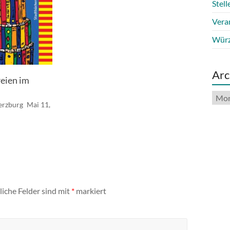
Stel
Vera
Würz
Arc
reien im
Arch
erzburg
Mai 11,
liche Felder sind mit
*
markiert