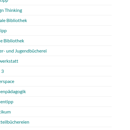
gn Thinking
ale Bibliothek
tipp
e Bibliothek
er- und Jugendbücherei
werkstatt
 3
rspace
enpädagogik
entipp
tikum
tteilbüchereien