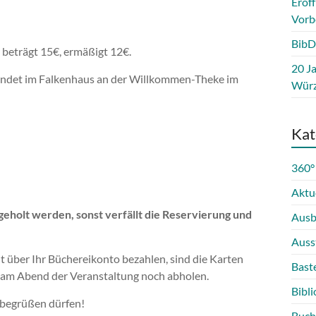
Eröf
Vorb
BibD
r beträgt 15€, ermäßigt 12€.
20 Ja
findet im Falkenhaus an der Willkommen-Theke im
Würz
Kat
360°
Aktu
eholt werden, sonst verfällt die Reservierung und
Ausb
Auss
 über Ihr Büchereikonto bezahlen, sind die Karten
Bast
ch am Abend der Veranstaltung noch abholen.
Bibli
n begrüßen dürfen!
Buch