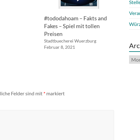
Stel
Vera
#tododahoam – Fakts and
Würz
Fakes – Spiel mit tollen
Preisen
Stadtbuecherei Wuerzburg
Arc
Februar 8, 2021
Arch
liche Felder sind mit
*
markiert