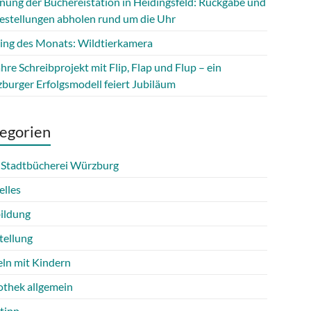
fnung der Büchereistation in Heidingsfeld: Rückgabe und
estellungen abholen rund um die Uhr
ing des Monats: Wildtierkamera
hre Schreibprojekt mit Flip, Flap und Flup – ein
burger Erfolgsmodell feiert Jubiläum
egorien
 Stadtbücherei Würzburg
elles
ildung
tellung
eln mit Kindern
othek allgemein
tipp