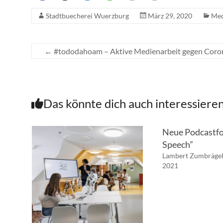
Stadtbuecherei Wuerzburg
März 29, 2020
Med
←
#tododahoam – Aktive Medienarbeit gegen Coro
Das könnte dich auch interessiere
Neue Podcastfo
Speech”
Lambert Zumbräge
2021