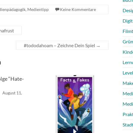
ienpädagogik
,
Medientipp
Keine Kommentare
Desi
Digit
nafrust
Film
Grün
#tododahoam – Zeichne Dein Spiel
→
Kind
n
Lern
Level
lge “Hate-
Make
l
August 11,
Medi
Medi
Prak
Stad