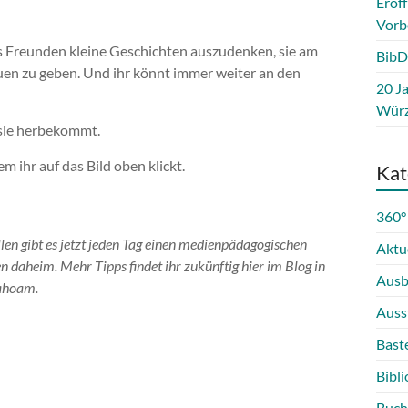
Eröf
Vorb
es Freunden kleine Geschichten auszudenken, sie am
BibD
n zu geben. Und ihr könnt immer weiter an den
20 Ja
Würz
sie herbekommt.
 ihr auf das Bild oben klickt.
Kat
360°
en gibt es jetzt jeden Tag einen medienpädagogischen
Aktu
 daheim. Mehr Tipps findet ihr zukünftig hier im Blog in
Ausb
dahoam.
Auss
Bast
Bibli
Buch