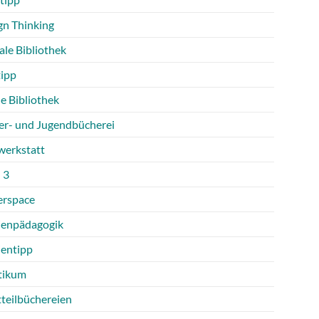
gn Thinking
ale Bibliothek
tipp
e Bibliothek
er- und Jugendbücherei
werkstatt
 3
rspace
enpädagogik
entipp
tikum
tteilbüchereien