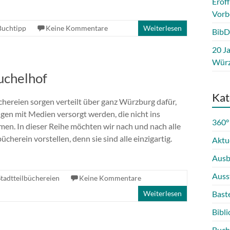
Eröf
Vorb
Buchtipp
Keine Kommentare
Weiterlesen
BibD
20 Ja
Würz
uchelhof
Kat
chereien sorgen verteilt über ganz Würzburg dafür,
igen mit Medien versorgt werden, die nicht ins
360°
n. In dieser Reihe möchten wir nach und nach alle
ücherein vorstellen, denn sie sind alle einzigartig.
Aktu
Ausb
Auss
Stadtteilbüchereien
Keine Kommentare
Weiterlesen
Bast
Bibli
Buch