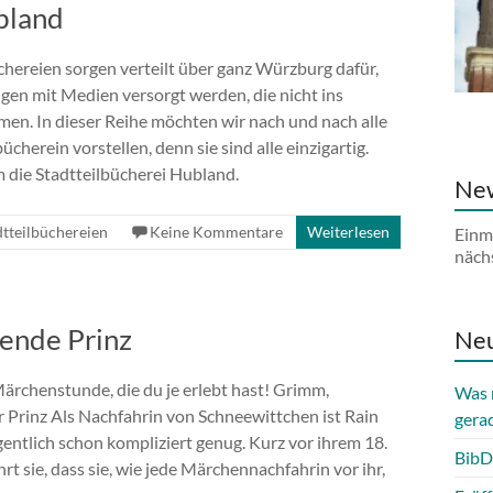
bland
chereien sorgen verteilt über ganz Würzburg dafür,
igen mit Medien versorgt werden, die nicht ins
n. In dieser Reihe möchten wir nach und nach alle
ücherein vorstellen, denn sie sind alle einzigartig.
 die Stadtteilbücherei Hubland.
New
dtteilbüchereien
Keine Kommentare
Weiterlesen
Einm
näch
fende Prinz
Neu
Märchenstunde, die du je erlebt hast! Grimm,
Was 
 Prinz Als Nachfahrin von Schneewittchen ist Rain
gera
entlich schon kompliziert genug. Kurz vor ihrem 18.
BibD
rt sie, dass sie, wie jede Märchennachfahrin vor ihr,