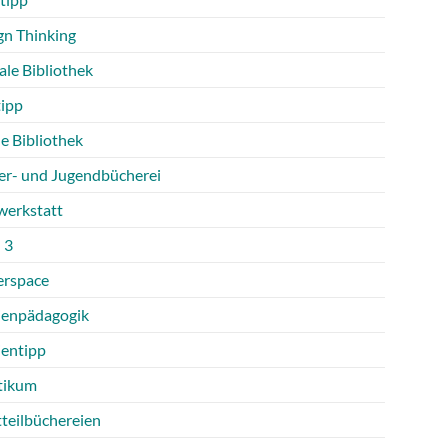
gn Thinking
ale Bibliothek
tipp
e Bibliothek
er- und Jugendbücherei
werkstatt
 3
rspace
enpädagogik
entipp
tikum
tteilbüchereien