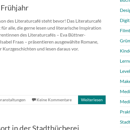
 Frühjahr
Desi
Digit
son des Literaturcafé steht bevor! Das Literaturcafé
 für alle, die gerne lesen und literarische Inspiration
Film
rentinnen des Literaturcafés – Eva Büttner-
Grün
Isabel Fraas – präsentieren ausgewählte Romane,
 Kurzgeschichten und lesen daraus vor.
Kind
Lern
Level
Make
Medi
ranstaltungen
Keine Kommentare
Weiterlesen
Medi
Prak
Stad
ort in der Stadtbücherei