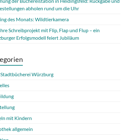
fnung der Büchereistation in Heidingsfeld: Rückgabe und
estellungen abholen rund um die Uhr
ing des Monats: Wildtierkamera
hre Schreibprojekt mit Flip, Flap und Flup – ein
burger Erfolgsmodell feiert Jubiläum
egorien
 Stadtbücherei Würzburg
elles
ildung
tellung
eln mit Kindern
othek allgemein
tipp