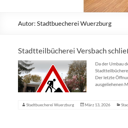
Autor:
Stadtbuecherei Wuerzburg
Stadtteilbücherei Versbach schließ
Da der Umbau des
Stadtteilbüchere
Der letzte Öffnung
ausgeliehenen M
Stadtbuecherei Wuerzburg
März 13, 2026
Sta