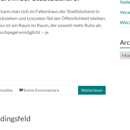
Stel
 kann man sich im Falkenhaus der Stadtbücherei in
Vera
kziehen und trotzdem Teil der Öffentlichkeit bleiben.
Würz
ox ist ein Raum im Raum, der sowohl mehr Ruhe als
schpegel ermöglicht – je
Arc
Arch
tuelles
Keine Kommentare
Weiterlesen
idingsfeld