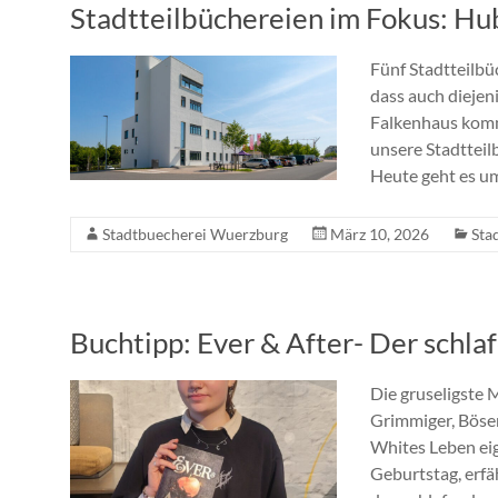
Stadtteilbüchereien im Fokus: Hu
Fünf Stadtteilbü
dass auch diejen
Falkenhaus komme
unsere Stadtteilb
Heute geht es um
Stadtbuecherei Wuerzburg
März 10, 2026
Sta
Buchtipp: Ever & After- Der schla
Die gruseligste 
Grimmiger, Böser
Whites Leben eig
Geburtstag, erfäh