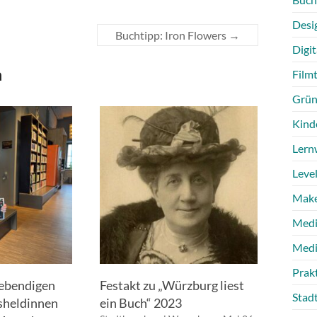
Desi
Buchtipp: Iron Flowers
→
Digit
n
Film
Grün
Kind
Lern
Level
Make
Medi
Medi
Prak
lebendigen
Festakt zu „Würzburg liest
Stad
gsheldinnen
ein Buch“ 2023