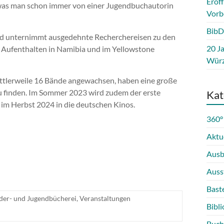
Eröf
n, was man schon immer von einer Jugendbuchautorin
Vorb
BibD
 und unternimmt ausgedehnte Recherchereisen zu den
20 Ja
en Aufenthalten in Namibia und im Yellowstone
Würz
ttlerweile 16 Bände angewachsen, haben eine große
zu finden. Im Sommer 2023 wird zudem der erste
Kat
im Herbst 2024 in die deutschen Kinos.
360°
Aktu
Ausb
Auss
Bast
der- und Jugendbücherei
,
Veranstaltungen
Bibli
Buch