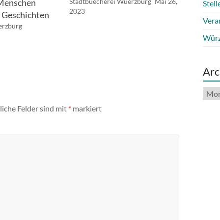
 Menschen
Stadtbuecherei Wuerzburg
Mai 26,
Stel
2023
 Geschichten
Vera
erzburg
Würz
Arc
Arch
liche Felder sind mit
*
markiert