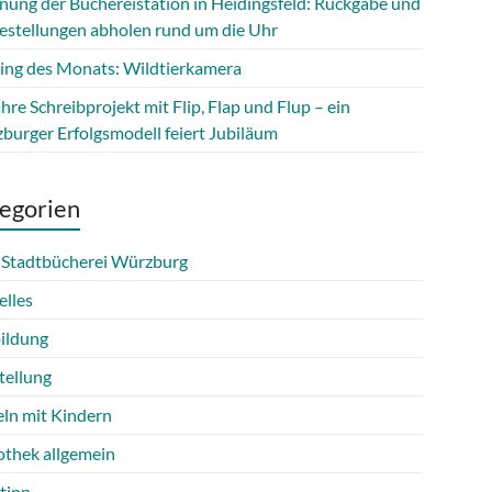
fnung der Büchereistation in Heidingsfeld: Rückgabe und
estellungen abholen rund um die Uhr
ing des Monats: Wildtierkamera
hre Schreibprojekt mit Flip, Flap und Flup – ein
burger Erfolgsmodell feiert Jubiläum
egorien
 Stadtbücherei Würzburg
elles
ildung
tellung
eln mit Kindern
othek allgemein
tipp