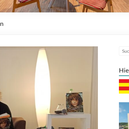
en
Hie