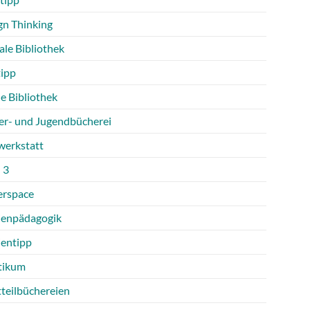
gn Thinking
ale Bibliothek
tipp
e Bibliothek
er- und Jugendbücherei
werkstatt
 3
rspace
enpädagogik
entipp
tikum
tteilbüchereien