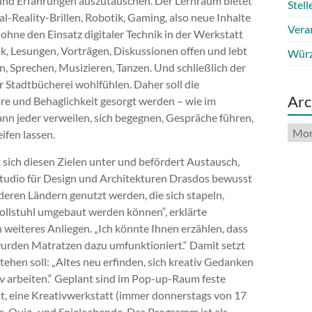
und Erfahrungen auszutauschen. Der Lernraum bietet
Stel
l-Reality-Brillen, Robotik, Gaming, also neue Inhalte
Vera
hne den Einsatz digitaler Technik in der Werkstatt
, Lesungen, Vorträgen, Diskussionen offen und lebt
Würz
 Sprechen, Musizieren, Tanzen. Und schließlich der
Stadtbücherei wohlfühlen. Daher soll die
Arc
re und Behaglichkeit gesorgt werden – wie im
n jeder verweilen, sich begegnen, Gespräche führen,
Arch
ifen lassen.
sich diesen Zielen unter und befördert Austausch,
Studio für Design und Architekturen Drasdos bewusst
nderen Ländern genutzt werden, die sich stapeln,
 Rollstuhl umgebaut werden können“, erklärte
 weiteres Anliegen. „Ich könnte Ihnen erzählen, dass
 wurden Matratzen dazu umfunktioniert.“ Damit setzt
ehen soll: „Altes neu erfinden, sich kreativ Gedanken
 arbeiten.“ Geplant sind im Pop-up-Raum feste
t, eine Kreativwerkstatt (immer donnerstags von 17
, Quiz- und Spieleabende. Das Programm ist als