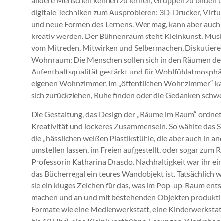
andere Menschen kennen zu lernen, Gruppen zu bilden 
digitale Techniken zum Ausprobieren: 3D-Drucker, Virtua
und neue Formen des Lernens. Wer mag, kann aber auch o
kreativ werden. Der Bühnenraum steht Kleinkunst, Musik
vom Mitreden, Mitwirken und Selbermachen, Diskutieren,
Wohnraum: Die Menschen sollen sich in den Räumen der 
Aufenthaltsqualität gestärkt und für Wohlfühlatmosphä
eigenen Wohnzimmer. Im „öffentlichen Wohnzimmer“ kan
sich zurückziehen, Ruhe finden oder die Gedanken schwe
Die Gestaltung, das Design der „Räume im Raum“ ordnet 
Kreativität und lockeres Zusammensein. So wählte das 
die „hässlichen weißen Plastikstühle, die aber auch in a
umstellen lassen, im Freien aufgestellt, oder sogar zum
Professorin Katharina Drasdo. Nachhaltigkeit war ihr ein
das Bücherregal ein teures Wandobjekt ist. Tatsächlich
sie ein kluges Zeichen für das, was im Pop-up-Raum entst
machen und an und mit bestehenden Objekten produktiv
Formate wie eine Medienwerkstatt, eine Kinderwerkstat
bis 19 Uhr), eine Kleinkunstbühne, Lesungen, Workshops