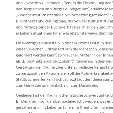
und – wörtlich zu nehmen. „Bereits die Entwicklung der
der Bürgerinnen und Bürger durchgeführt“, erklärte Mart
„Zwischenzeitlich hat dies eine Fortsetzung gefunden.“ 
Bibliotheksentwicklungsplan, der von der Kulturstiftung
und Mitarbeiter der Bücherei haben sich an den Bedürfnis
in Lebenssituationen hineinversetzt, Interviews durchge
Ein wichtiger Meilenstein in diesem Prozess ist nun de
wissen, welchen Dritten Ort sich die Menschen wünschen
gefördert werden kann“, so Maucher. Mitten in der Inne
als „Bibliothekslabor der Zukunft“ fungieren, in dem n
Gestaltung der Räume über unterschiedliche Veranstaltu
zu partizipativen Aktionen; er soll die Aufmerksamkeit
Stadtbücherei lenken. Nicht zuletzt lädt der Ideenraum
zum Genießen oder einfach nur zum Dasein ein.
Gegliedert ist der Raum in thematische Schwerpunkte: 
Im Denkraum soll darüber nachgedacht werden, was es br
gestalten und mit Leben zu füllen. Im Kreativraum steh