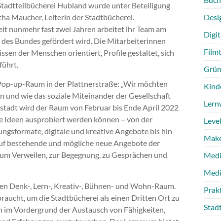
 Stadtteilbücherei Hubland wurde unter Beteiligung
ha Maucher, Leiterin der Stadtbücherei.
Desi
Seit nunmehr fast zwei Jahren arbeitet ihr Team am
Digit
 des Bundes gefördert wird. Die Mitarbeiterinnen
Film
sen der Menschen orientiert, Profile gestaltet, sich
führt.
Grün
r Pop-up-Raum in der Plattnerstraße: „Wir möchten
Kind
 und wie das soziale Miteinander der Gesellschaft
Lern
nstadt wird der Raum von Februar bis Ende April 2022
eue Ideen ausprobiert werden können – von der
Level
ngsformate, digitale und kreative Angebote bis hin
Make
 auf bestehende und mögliche neue Angebote der
 zum Verweilen, zur Begegnung, zu Gesprächen und
Medi
Medi
den Denk-, Lern-, Kreativ-, Bühnen- und Wohn-Raum.
Prak
aucht, um die Stadtbücherei als einen Dritten Ort zu
Stad
en im Vordergrund der Austausch von Fähigkeiten,