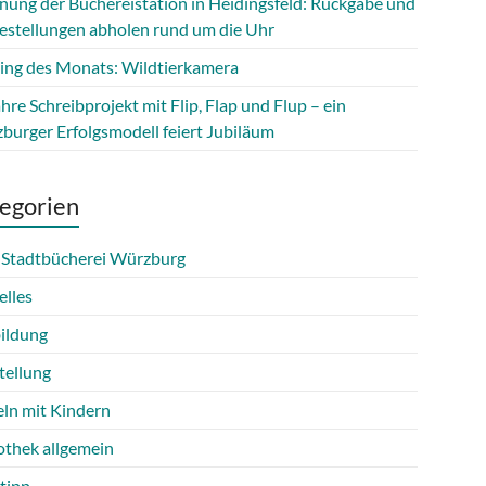
fnung der Büchereistation in Heidingsfeld: Rückgabe und
estellungen abholen rund um die Uhr
ing des Monats: Wildtierkamera
hre Schreibprojekt mit Flip, Flap und Flup – ein
burger Erfolgsmodell feiert Jubiläum
egorien
 Stadtbücherei Würzburg
elles
ildung
tellung
eln mit Kindern
othek allgemein
tipp