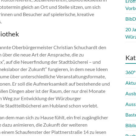
Eröf
ototermin gleich an Ort und Stelle sitzen, um sich
Vorb
nnen und Besucher auf spielerische, kreative
BibD
.
20 Ja
liothek
Würz
nnte Oberbürgermeister Christian Schuchardt den
 über die neue Art der Ansprache, die zu
Kat
“, auf die Neuerfindung der Stadtbücherei – und
othekslabor der Zukunft“ fungieren, in dem neue Ideen
360°
ume über unterschiedliche Veranstaltungsformate,
Aktu
tionen. Er soll die Aufmerksamkeit auf bestehende und
llen Dingen aber ist der Raum, der nur drei Monate
Ausb
 dem Weg zur Entwicklung der Würzburger
Auss
 die Stadtteilbücherei am Hubland schon vorlebt.
Bast
an dem man sich zu Hause fühlt, ein frei zugänglicher
le dazu animieren, die Zukunft der weiteren
Bibli
in einem Schaufenster der Plattnerstraße 14 zu lesen
Buch