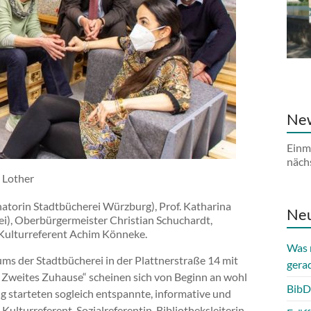
New
Einm
näch
 Lother
inatorin Stadtbücherei Würzburg), Prof. Katharina
Neu
i), Oberbürgermeister Christian Schuchardt,
, Kulturreferent Achim Könneke.
Was 
s der Stadtbücherei in der Plattnerstraße 14 mit
gera
 Zweites Zuhause“ scheinen sich von Beginn an wohl
BibD
ung starteten sogleich entspannte, informative und
ulturreferent, Sozialreferentin, Bibliotheksleiterin