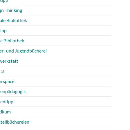
gn Thinking
ale Bibliothek
tipp
e Bibliothek
er- und Jugendbücherei
werkstatt
 3
rspace
enpädagogik
entipp
tikum
tteilbüchereien