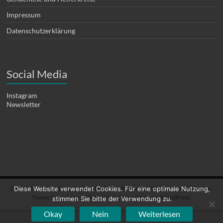
Impressum
Datenschutzerklärung
Social Media
Instagram
Newsletter
Copyright © 2026
Blog der Stadtbücherei Würzburg
. Alle Rechte vorbehalten.
Diese Website verwendet Cookies. Für eine optimale Nutzung,
Theme
Spacious
von ThemeGrill. Präsentiert von:
WordPress
.
stimmen Sie bitte der Verwendung zu.
Okay
Nein
Weiterlesen