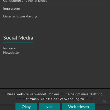
Geflüchtete und Helferkreise
Impressum
Datenschutzerklärung
Social Media
Instagram
Newsletter
Copyright © 2026
Blog der Stadtbücherei Würzburg
. Alle Rechte vorbehalten.
Diese Website verwendet Cookies. Für eine optimale Nutzung,
Theme
Spacious
von ThemeGrill. Präsentiert von:
WordPress
.
stimmen Sie bitte der Verwendung zu.
Okay
Nein
Weiterlesen